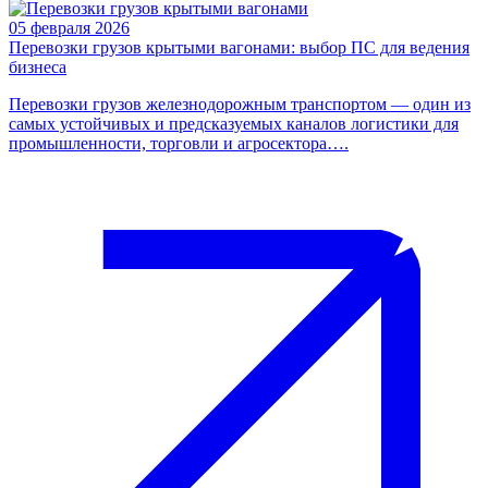
05 февраля 2026
0
Перевозки грузов крытыми вагонами: выбор ПС для ведения
К
бизнеса
о
Перевозки грузов железнодорожным транспортом — один из
К
самых устойчивых и предсказуемых каналов логистики для
и
промышленности, торговли и агросектора….