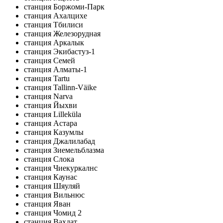
станция Боржоми-Парк
станция Ахалцихе
станция Тбилиси
станция Железорудная
станция Аркалык
станция Экибастуз-1
станция Семей
станция Алматы-1
станция Tartu
станция Tallinn-Väike
станция Narva
станция Йыхви
станция Lilleküla
станция Астара
станция Казумлы
станция Джалилабад
станция Зиемельблазма
станция Слока
станция Чиекуркалнс
станция Каунас
станция Шяуляй
станция Вильнюс
станция Яван
станция Чомид 2
станция Вахдат