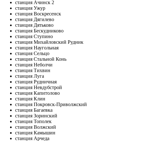
станция Ачинск 2
станция Ужур
станция Воскресенск
станция Дягилево
станция Дятьково
станция Бескудниково
станция Ступино
станция Михайловский Рудник
станция Наугольная
станция Сельцо
станция Стальной Конь
станция Неболчи
станция Тихвин
станция Луга
станция Рудничная
станция Невдубстрой
станция Капитолово
станция Клин
станция Покровск-Приволжский
станция Багаевка
станция Зоринский
станция Тополек
станция Волжский
станция Камышин
станция Арчеда