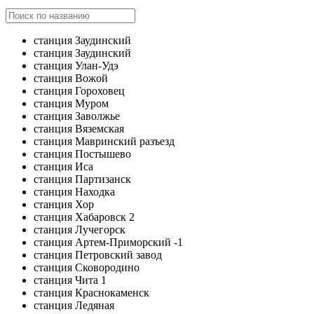
станция Заудинский
станция Заудинский
станция Улан-Удэ
станция Вожой
станция Гороховец
станция Муром
станция Заволжье
станция Вяземская
станция Мавринский разъезд
станция Постышево
станция Иса
станция Партизанск
станция Находка
станция Хор
станция Хабаровск 2
станция Лучегорск
станция Артем-Приморский -1
станция Петровский завод
станция Сковородино
станция Чита 1
станция Краснокаменск
станция Ледяная