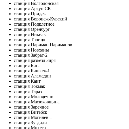
станция Волгодонская
станция Аргун СК
станция Придача
станция Воронеж-Курский
станция Подклетное
станция Оренбург
станция Никель
станция Троицк
станция Нариман Нариманов
станция Новханы
станция Забрат-2
станция разъезд Зиря
станция Бина
станция Бишкек-1
станция Аламедин
станция Кант
станция Токмак
станция Тараз
станция Молодечно
станция Масюковщина
станция Заречное
станция Витебск
станция Могилёв-1
станция Зугдиди
станция Мцхета