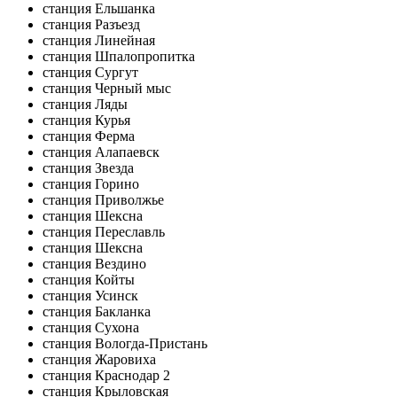
станция Ельшанка
станция Разъезд
станция Линейная
станция Шпалопропитка
станция Сургут
станция Черный мыс
станция Ляды
станция Курья
станция Ферма
станция Алапаевск
станция Звезда
станция Горино
станция Приволжье
станция Шексна
станция Переславль
станция Шексна
станция Вездино
станция Койты
станция Усинск
станция Бакланка
станция Сухона
станция Вологда-Пристань
станция Жаровиха
станция Краснодар 2
станция Крыловская