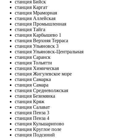
станция Бийск
станция Каргат
станция Мраморная
станция Аллейская
станция Промышленная
станция Тайга
станция Карбышево 1
станция Верхняя Терраса
станция Ульяновск 3
станция Ульяновск-Центральная
станция Саранск
станция Тольятти
станция Химическая
станция Жигулевское море
станция Самарка
станция Самара
станция Средневолжская
станция Безимянка
станция Кряж
станция Салават
станция Пенза 3
станция Пенза 4
станция Кульшарипово
станция Круглое поле
станция Подсиний