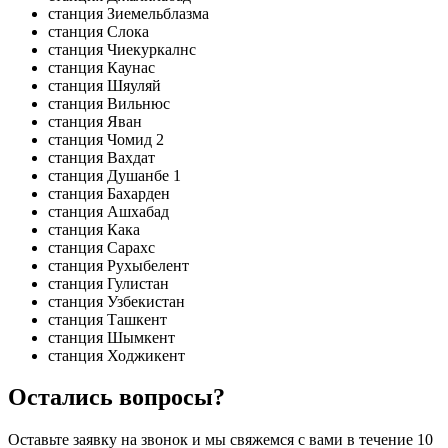
станция Зиемельблазма
станция Слока
станция Чиекуркалнс
станция Каунас
станция Шяуляй
станция Вильнюс
станция Яван
станция Чомид 2
станция Вахдат
станция Душанбе 1
станция Бахарден
станция Ашхабад
станция Кака
станция Сарахс
станция Рухыбелент
станция Гулистан
станция Узбекистан
станция Ташкент
станция Шымкент
станция Ходжикент
Остались вопросы?
Оставьте заявку на звонок и мы свяжемся с вами в течение 10