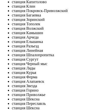
станция Капитолово
станция Клин
станция Покровск-Приволжский
станция Багаевка
станция Зоринский
станция Тополек
станция Волжский
станция Камышин
станция Арчеда
станция Ельшанка
станция Разъезд
станция Линейная
станция Шпалопропитка
станция Сургут
станция Черный мыс
станция Ляды
станция Курья
станция Ферма
станция Алапаевск
станция Звезда
станция Горино
станция Приволжье
станция Шексна
станция Переславль
станция Шексна