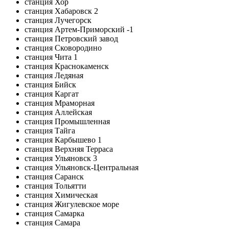
станция Хор
станция Хабаровск 2
станция Лучегорск
станция Артем-Приморский -1
станция Петровский завод
станция Сковородино
станция Чита 1
станция Краснокаменск
станция Ледяная
станция Бийск
станция Каргат
станция Мраморная
станция Аллейская
станция Промышленная
станция Тайга
станция Карбышево 1
станция Верхняя Терраса
станция Ульяновск 3
станция Ульяновск-Центральная
станция Саранск
станция Тольятти
станция Химическая
станция Жигулевское море
станция Самарка
станция Самара