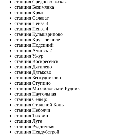
станция Средневолжская
станция Безимянка
станция Кряж
станция Салават
станция Пенза 3
станция Пенза 4
станция Кульшарипово
станция Круглое поле
станция Подсиний
станция Ачинск 2
станция Ужур
станция Воскресенск
станция Дягилево
станция Дятьково
станция Бескудниково
станция Ступино
станция Михайловский Рудник
станция Наугольная
станция Сельцо
станция Стальной Конь
станция Неболчи
станция Тихвин
станция Луга
станция Рудничная
станция Невдубстрой