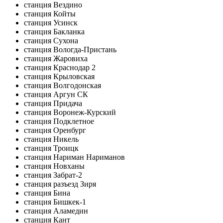
станция Вездино
станция Койты
станция Усинск
станция Бакланка
станция Сухона
станция Вологда-Пристань
станция Жаровиха
станция Краснодар 2
станция Крыловская
станция Волгодонская
станция Аргун СК
станция Придача
станция Воронеж-Курский
станция Подклетное
станция Оренбург
станция Никель
станция Троицк
станция Нариман Нариманов
станция Новханы
станция Забрат-2
станция разъезд Зиря
станция Бина
станция Бишкек-1
станция Аламедин
станция Кант