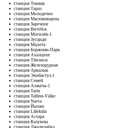
станция Токмак
станция Тараз
станция Молодечно
станция Масюковщина
станция Заречное
станция Витебск
станция Могилёв-1
станция Зугдиди
станция Мцхета
станция Боржоми-Парк
станция Ахалцихе
станция Тбилиси
станция Железорудная
станция Аркалык
станция Экибастуз-1
станция Семей
станция Алматы-1
станция Tartu
станция Tallinn-Väike
станция Narva
станция Йыхви
станция Lilleküla
станция Астара
станция Казумлы
станция Джалилабад