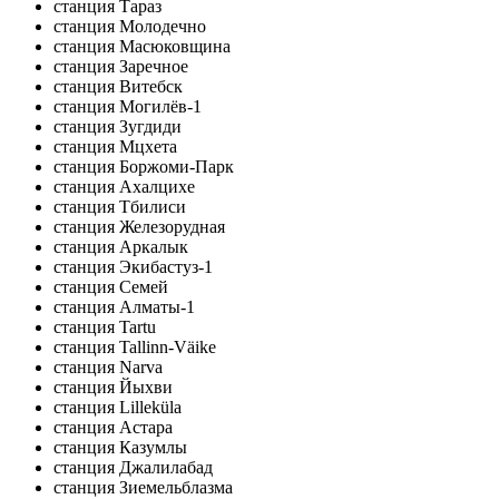
станция Тараз
станция Молодечно
станция Масюковщина
станция Заречное
станция Витебск
станция Могилёв-1
станция Зугдиди
станция Мцхета
станция Боржоми-Парк
станция Ахалцихе
станция Тбилиси
станция Железорудная
станция Аркалык
станция Экибастуз-1
станция Семей
станция Алматы-1
станция Tartu
станция Tallinn-Väike
станция Narva
станция Йыхви
станция Lilleküla
станция Астара
станция Казумлы
станция Джалилабад
станция Зиемельблазма