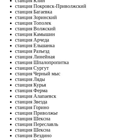
станция Клин
станция Покровск-Приволжский
станция Багаевка
станция Зоринский
станция Тополек
станция Волжский
станция Камышин
станция Арчеда
станция Ельшанка
станция Разъезд
станция Линейная
станция Шпалопропитка
станция Сургут
станция Черный мыс
станция Ляды
станция Курья
станция Ферма
станция Алапаевск
станция Звезда
станция Горино
станция Приволжье
станция Шексна
станция Переславль
станция Шексна
станция Вездино