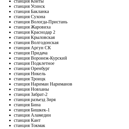
станция Койты
станция Усинск
станция Бакланка
станция Сухона
станция Вологда-Пристань
станция Жаровиха
станция Краснодар 2
станция Крыловская
станция Волгодонская
станция Аргун СК
станция Придача
станция Воронеж-Курский
станция Подклетное
станция Оренбург
станция Никель
станция Троицк
станция Нариман Нариманов
станция Новханы
станция Забрат-2
станция разъезд Зиря
станция Бина
станция Бишкек-1
станция Аламедин
станция Кант
станция Токмак