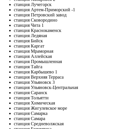
станция Лучегорск
станция Артем-Приморский -1
станция Петровский завод
станция Сковородино
станция Чита 1
станция Краснокаменск
станция Ледяная
станция Бийск
станция Каргат
станция Мраморная
станция Аллейская
станция Промышленная
станция Тайга
станция Карбышево 1
станция Верхняя Терраса
станция Ульяновск 3
станция Ульяновск-Центральная
станция Саранск
станция Тольятти
станция Химическая
станция Жигулевское море
станция Самарка
станция Самара
станция Средневолжская
станция Безимянка