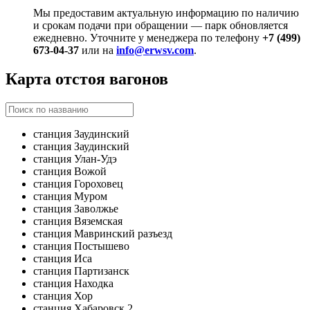
Мы предоставим актуальную информацию по наличию
и срокам подачи при обращении — парк обновляется
ежедневно. Уточните у менеджера по телефону
+7 (499)
673-04-37
или на
info@erwsv.com
.
Карта отстоя вагонов
станция Заудинский
станция Заудинский
станция Улан-Удэ
станция Вожой
станция Гороховец
станция Муром
станция Заволжье
станция Вяземская
станция Мавринский разъезд
станция Постышево
станция Иса
станция Партизанск
станция Находка
станция Хор
станция Хабаровск 2