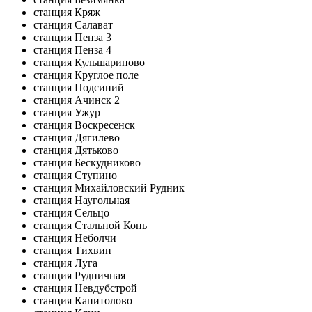
станция Кряж
станция Салават
станция Пенза 3
станция Пенза 4
станция Кульшарипово
станция Круглое поле
станция Подсиний
станция Ачинск 2
станция Ужур
станция Воскресенск
станция Дягилево
станция Дятьково
станция Бескудниково
станция Ступино
станция Михайловский Рудник
станция Наугольная
станция Сельцо
станция Стальной Конь
станция Неболчи
станция Тихвин
станция Луга
станция Рудничная
станция Невдубстрой
станция Капитолово