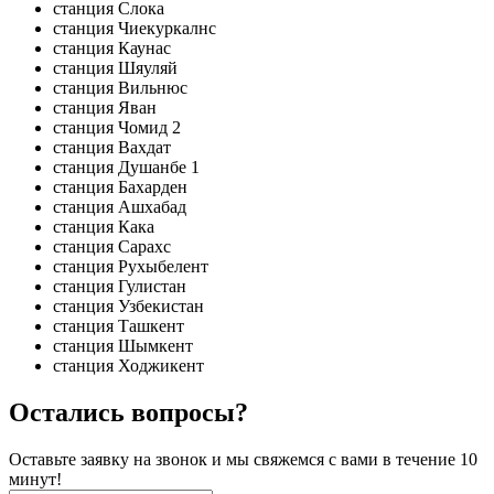
станция Слока
станция Чиекуркалнс
станция Каунас
станция Шяуляй
станция Вильнюс
станция Яван
станция Чомид 2
станция Вахдат
станция Душанбе 1
станция Бахарден
станция Ашхабад
станция Кака
станция Сарахс
станция Рухыбелент
станция Гулистан
станция Узбекистан
станция Ташкент
станция Шымкент
станция Ходжикент
Остались вопросы?
Оставьте заявку на звонок и мы свяжемся с вами в течение 10
минут!