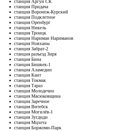
станция Аргун СК
станция Придача
станция Воронеж-Курский
станция Подклетное
станция Оренбург
станция Никель
станция Троицк
станция Нариман Нариманов
станция Новханы
станция Забрат-2
станция разъезд Зиря
станция Бина
станция Бишкек-1
станция Аламедин
станция Кант
станция Токмак
станция Тараз
станция Молодечно
станция Масюковщина
станция Заречное
станция Витебск
станция Могилёв-1
станция Зугдиди
станция Мцхета
станция Боржоми-Парк