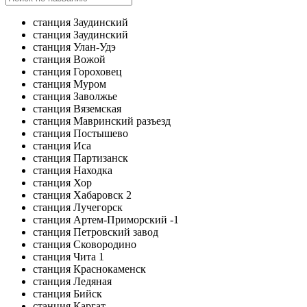
станция Заудинский
станция Заудинский
станция Улан-Удэ
станция Вожой
станция Гороховец
станция Муром
станция Заволжье
станция Вяземская
станция Мавринский разъезд
станция Постышево
станция Иса
станция Партизанск
станция Находка
станция Хор
станция Хабаровск 2
станция Лучегорск
станция Артем-Приморский -1
станция Петровский завод
станция Сковородино
станция Чита 1
станция Краснокаменск
станция Ледяная
станция Бийск
станция Каргат