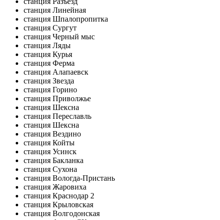
станция Разъезд
станция Линейная
станция Шпалопропитка
станция Сургут
станция Черный мыс
станция Ляды
станция Курья
станция Ферма
станция Алапаевск
станция Звезда
станция Горино
станция Приволжье
станция Шексна
станция Переславль
станция Шексна
станция Вездино
станция Койты
станция Усинск
станция Бакланка
станция Сухона
станция Вологда-Пристань
станция Жаровиха
станция Краснодар 2
станция Крыловская
станция Волгодонская