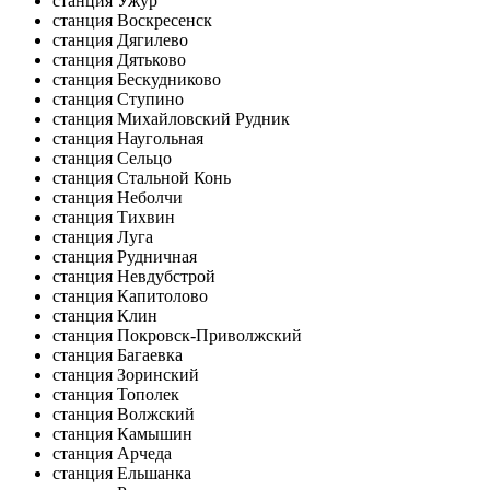
станция Ужур
станция Воскресенск
станция Дягилево
станция Дятьково
станция Бескудниково
станция Ступино
станция Михайловский Рудник
станция Наугольная
станция Сельцо
станция Стальной Конь
станция Неболчи
станция Тихвин
станция Луга
станция Рудничная
станция Невдубстрой
станция Капитолово
станция Клин
станция Покровск-Приволжский
станция Багаевка
станция Зоринский
станция Тополек
станция Волжский
станция Камышин
станция Арчеда
станция Ельшанка