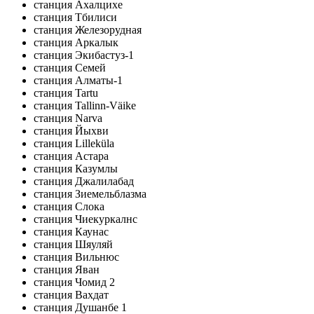
станция Ахалцихе
станция Тбилиси
станция Железорудная
станция Аркалык
станция Экибастуз-1
станция Семей
станция Алматы-1
станция Tartu
станция Tallinn-Väike
станция Narva
станция Йыхви
станция Lilleküla
станция Астара
станция Казумлы
станция Джалилабад
станция Зиемельблазма
станция Слока
станция Чиекуркалнс
станция Каунас
станция Шяуляй
станция Вильнюс
станция Яван
станция Чомид 2
станция Вахдат
станция Душанбе 1