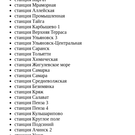
станция Мраморная
станция Аллейская
станция Промышленная
станция Тайга
станция Карбышево 1
станция Верхняя Терраса
станция Ульяновск 3
станция Ульяновск-Центральная
станция Саранск
станция Тольятти
станция Химическая
станция Жигулевское море
станция Самарка
станция Самара
станция Средневолжская
станция Безимянка
станция Кряж
станция Салават
станция Пенза 3
станция Пенза 4
станция Кульшарипово
станция Круглое поле
станция Подсиний
станция Ачинск 2