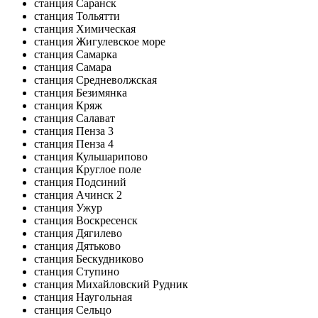
станция Саранск
станция Тольятти
станция Химическая
станция Жигулевское море
станция Самарка
станция Самара
станция Средневолжская
станция Безимянка
станция Кряж
станция Салават
станция Пенза 3
станция Пенза 4
станция Кульшарипово
станция Круглое поле
станция Подсиний
станция Ачинск 2
станция Ужур
станция Воскресенск
станция Дягилево
станция Дятьково
станция Бескудниково
станция Ступино
станция Михайловский Рудник
станция Наугольная
станция Сельцо