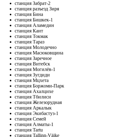
станция Забрат-2
станция разъезд Зиря
станция Бина
станция Бишкек-1
станция Аламедин
станция Кант
станция Токмак
станция Тараз
станция Молодечно
станция Масюковщина
станция Заречное
станция Витебск
станция Могилёв-1
станция Зугдиди
станция Мцхета
станция Боржоми-Парк
станция Ахалцихе
станция Тбилиси
станция Железорудная
станция Аркалык
станция Экибастуз-1
станция Семей
станция Алматы-1
станция Tartu
станция Tallinn-Väike