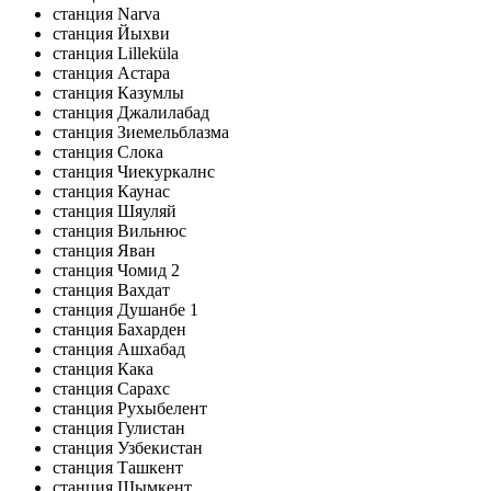
станция Narva
станция Йыхви
станция Lilleküla
станция Астара
станция Казумлы
станция Джалилабад
станция Зиемельблазма
станция Слока
станция Чиекуркалнс
станция Каунас
станция Шяуляй
станция Вильнюс
станция Яван
станция Чомид 2
станция Вахдат
станция Душанбе 1
станция Бахарден
станция Ашхабад
станция Кака
станция Сарахс
станция Рухыбелент
станция Гулистан
станция Узбекистан
станция Ташкент
станция Шымкент