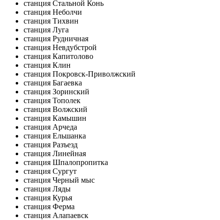
станция Стальной Конь
станция Неболчи
станция Тихвин
станция Луга
станция Рудничная
станция Невдубстрой
станция Капитолово
станция Клин
станция Покровск-Приволжский
станция Багаевка
станция Зоринский
станция Тополек
станция Волжский
станция Камышин
станция Арчеда
станция Ельшанка
станция Разъезд
станция Линейная
станция Шпалопропитка
станция Сургут
станция Черный мыс
станция Ляды
станция Курья
станция Ферма
станция Алапаевск