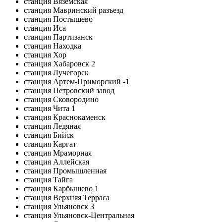
станция Вяземская
станция Мавринский разъезд
станция Постышево
станция Иса
станция Партизанск
станция Находка
станция Хор
станция Хабаровск 2
станция Лучегорск
станция Артем-Приморский -1
станция Петровский завод
станция Сковородино
станция Чита 1
станция Краснокаменск
станция Ледяная
станция Бийск
станция Каргат
станция Мраморная
станция Аллейская
станция Промышленная
станция Тайга
станция Карбышево 1
станция Верхняя Терраса
станция Ульяновск 3
станция Ульяновск-Центральная