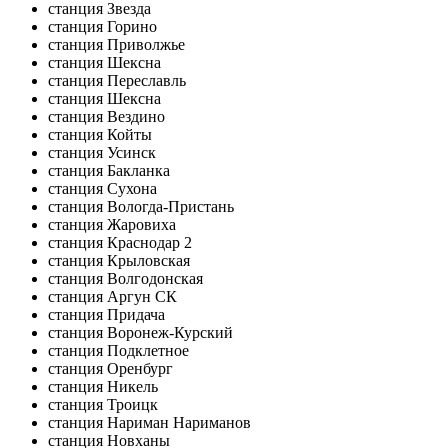
станция Звезда
станция Горино
станция Приволжье
станция Шексна
станция Переславль
станция Шексна
станция Вездино
станция Койты
станция Усинск
станция Бакланка
станция Сухона
станция Вологда-Пристань
станция Жаровиха
станция Краснодар 2
станция Крыловская
станция Волгодонская
станция Аргун СК
станция Придача
станция Воронеж-Курский
станция Подклетное
станция Оренбург
станция Никель
станция Троицк
станция Нариман Нариманов
станция Новханы