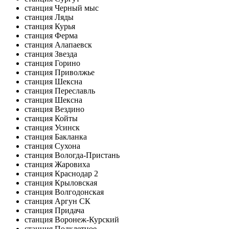
станция Черный мыс
станция Ляды
станция Курья
станция Ферма
станция Алапаевск
станция Звезда
станция Горино
станция Приволжье
станция Шексна
станция Переславль
станция Шексна
станция Вездино
станция Койты
станция Усинск
станция Бакланка
станция Сухона
станция Вологда-Пристань
станция Жаровиха
станция Краснодар 2
станция Крыловская
станция Волгодонская
станция Аргун СК
станция Придача
станция Воронеж-Курский
станция Подклетное