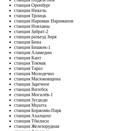
станция Оренбург
станция Никель
станция Троицк
станция Нариман Нариманов
станция Новханы
станция Забрат-2
станция разъезд Зиря
станция Бина
станция Бишкек-1
станция Аламедин
станция Кант
станция Токмак
станция Тараз
станция Молодечно
станция Масюковщина
станция Заречное
станция Витебск
станция Могилёв-1
станция Зугдиди
станция Мцхета
станция Боржоми-Парк
станция Ахалцихе
станция Тбилиси
станция Железорудная