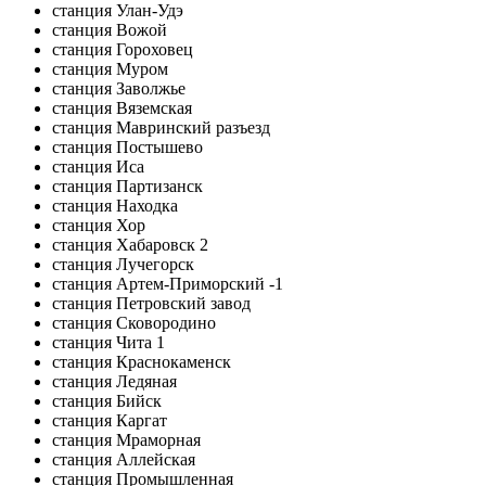
станция Улан-Удэ
станция Вожой
станция Гороховец
станция Муром
станция Заволжье
станция Вяземская
станция Мавринский разъезд
станция Постышево
станция Иса
станция Партизанск
станция Находка
станция Хор
станция Хабаровск 2
станция Лучегорск
станция Артем-Приморский -1
станция Петровский завод
станция Сковородино
станция Чита 1
станция Краснокаменск
станция Ледяная
станция Бийск
станция Каргат
станция Мраморная
станция Аллейская
станция Промышленная