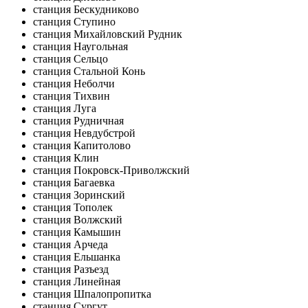
станция Бескудниково
станция Ступино
станция Михайловский Рудник
станция Наугольная
станция Сельцо
станция Стальной Конь
станция Неболчи
станция Тихвин
станция Луга
станция Рудничная
станция Невдубстрой
станция Капитолово
станция Клин
станция Покровск-Приволжский
станция Багаевка
станция Зоринский
станция Тополек
станция Волжский
станция Камышин
станция Арчеда
станция Ельшанка
станция Разъезд
станция Линейная
станция Шпалопропитка
станция Сургут