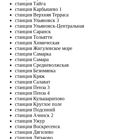
станция Тайга
станция Карбышево 1
станция Верхняя Терраса
станция Ульяновск 3
станция Ульяновск-Центральная
станция Саранск
станция Тольятти
станция Химическая
станция Жигулевское море
станция Самарка
станция Самара
станция Средневолжская
станция Безимянка
станция Кряж
станция Салават
станция Пенза 3
станция Пенза 4
станция Кульшарипово
станция Круглое поле
станция Подсиний
станция Ачинск 2
станция Ужур
станция Воскресенск
станция Дягилево
станция Дятьково