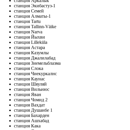
станция Аркалык
станция Экибастуз-1
станция Семей
станция Алматы-1
станция Tartu
станция Tallinn-Väike
станция Narva
станция Йыхви
станция Lilleküla
станция Астара
станция Казумлы
станция Джалилабад
станция Зиемельблазма
станция Слока
станция Чиекуркалнс
станция Каунас
станция Шяуляй
станция Вильнюс
станция Яван
станция Чомид 2
станция Вахдат
станция Душанбе 1
станция Бахарден
станция Ашхабад
станция Кака