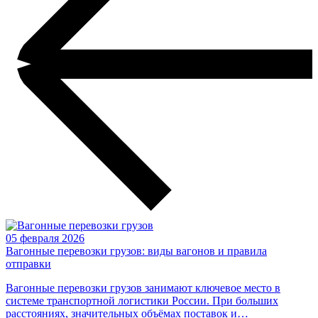
05 февраля 2026
2
Вагонные перевозки грузов: виды вагонов и правила
К
отправки
г
Вагонные перевозки грузов занимают ключевое место в
системе транспортной логистики России. При больших
б
расстояниях, значительных объёмах поставок и…
в